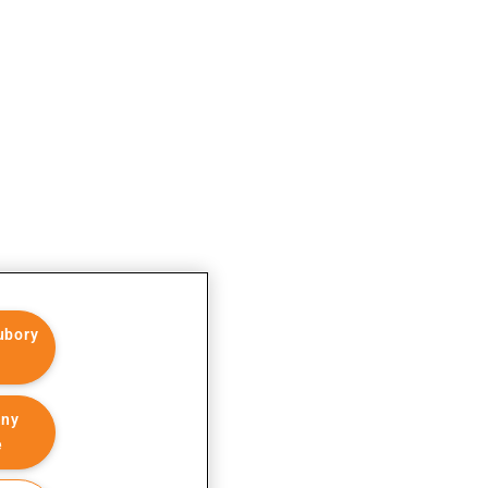
ubory
hny
e