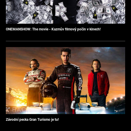
ONEMANSHOW: The movie - Kazmův filmový počin v kinech!
Závodní pecka Gran Turismo je tu!