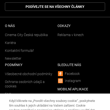
PODÍVEJTE SE NA VŠECHNY ČLÁNKY
O NÁS
ODKAZY
Cinema City Česká republika
Reklama v kinech
Kariéra
Kontaktní formulář
Newsletter
PODMÍNKY
SLEDUJTE NÁS
Facebook
Všeobecné obchodní podmínky
Instagram
Ochrana osobních údajů a
cookies
MOBILNÍ APLIKACE
FAQ
Android
Když kliknete na „Povolit všechny soubory cookie“, poskytnete
Spravovat Cookies
iOS
tím souhlas k jejich ukládání na Vašem zařízení. Cookie