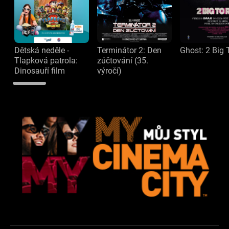
Dětská neděle -
Terminátor 2: Den
Ghost: 2 Big 
Tlapková patrola:
zúčtování (35.
Dinosauří film
výročí)